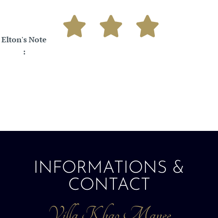




Elton's Note
:

INFORMATIONS &
CONTACT
Villa Khao Manee