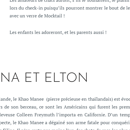
Les amateurs de chats auront, s’ils le souhaitent, le plai
lors du check-in puisqu’ils pourront montrer le bout de l
avec un verre de Mocktail !
Les enfants les adoreront, et les parents aussi !
NA ET ELTON
Thaïlande, le Khao Manee (pierre précieuse en thaïlandais) est é
ors de son berceau, ce sont les Américains qui furent les prem
leveuse Colleen Freymuth l’importa en Californie. D’un temp
pecte, le Khao Manee a dégainé son arme fatale pour conquéri