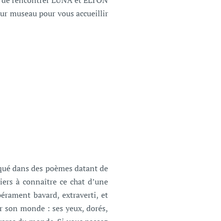
sir de rencontrer LUNA et ELTON
eur museau pour vous accueillir
voqué dans des poèmes datant de
iers à connaître ce chat d’une
érament bavard, extraverti, et
r son monde : ses yeux, dorés,