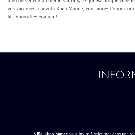
bleu pervenche ou même vairons, ce qui est unique chez les 
vos vacances à la villa Khao Manee, vous aurez l’opportun
là…Vous allez craquer !
INFOR
Villa Khao Manee
vous invite à séjourner dans une vill