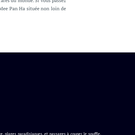
 rares du monde. Si vous passez
 Mee Pan Ha située non loin de
e, plages paradisiaques, et paysages à couper le souffle.